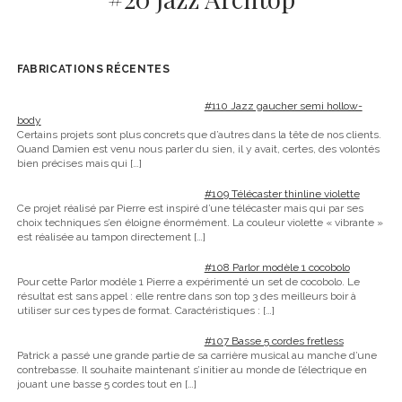
FABRICATIONS RÉCENTES
#110 Jazz gaucher semi hollow-
body
Certains projets sont plus concrets que d’autres dans la tête de nos clients.
Quand Damien est venu nous parler du sien, il y avait, certes, des volontés
bien précises mais qui
[…]
#109 Télécaster thinline violette
Ce projet réalisé par Pierre est inspiré d’une télécaster mais qui par ses
choix techniques s’en éloigne énormément. La couleur violette « vibrante »
est réalisée au tampon directement
[…]
#108 Parlor modèle 1 cocobolo
Pour cette Parlor modèle 1 Pierre a expérimenté un set de cocobolo. Le
résultat est sans appel : elle rentre dans son top 3 des meilleurs boir à
utiliser sur ces types de format. Caractéristiques :
[…]
#107 Basse 5 cordes fretless
Patrick a passé une grande partie de sa carrière musical au manche d’une
contrebasse. Il souhaite maintenant s’initier au monde de l’électrique en
jouant une basse 5 cordes tout en
[…]