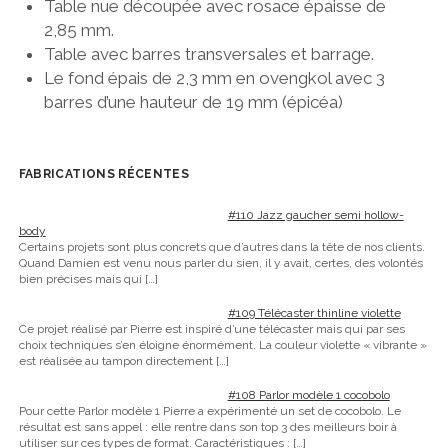
Table nue découpée avec rosace épaisse de
2,85 mm.
Table avec barres transversales et barrage.
Le fond épais de 2,3 mm en ovengkol avec 3
barres d’une hauteur de 19 mm (épicéa)
FABRICATIONS RÉCENTES
#110 Jazz gaucher semi hollow-
body
Certains projets sont plus concrets que d’autres dans la tête de nos clients.
Quand Damien est venu nous parler du sien, il y avait, certes, des volontés
bien précises mais qui
[…]
#109 Télécaster thinline violette
Ce projet réalisé par Pierre est inspiré d’une télécaster mais qui par ses
choix techniques s’en éloigne énormément. La couleur violette « vibrante »
est réalisée au tampon directement
[…]
#108 Parlor modèle 1 cocobolo
Pour cette Parlor modèle 1 Pierre a expérimenté un set de cocobolo. Le
résultat est sans appel : elle rentre dans son top 3 des meilleurs boir à
utiliser sur ces types de format. Caractéristiques :
[…]