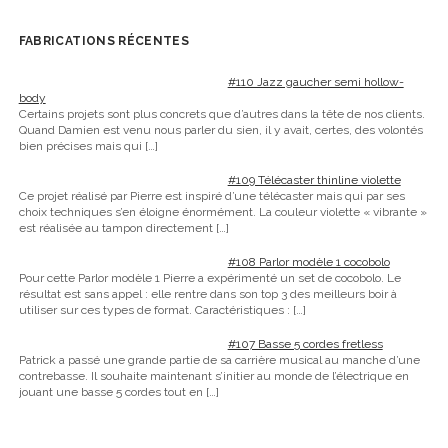
FABRICATIONS RÉCENTES
#110 Jazz gaucher semi hollow-
body
Certains projets sont plus concrets que d’autres dans la tête de nos clients.
Quand Damien est venu nous parler du sien, il y avait, certes, des volontés
bien précises mais qui
[…]
#109 Télécaster thinline violette
Ce projet réalisé par Pierre est inspiré d’une télécaster mais qui par ses
choix techniques s’en éloigne énormément. La couleur violette « vibrante »
est réalisée au tampon directement
[…]
#108 Parlor modèle 1 cocobolo
Pour cette Parlor modèle 1 Pierre a expérimenté un set de cocobolo. Le
résultat est sans appel : elle rentre dans son top 3 des meilleurs boir à
utiliser sur ces types de format. Caractéristiques :
[…]
#107 Basse 5 cordes fretless
Patrick a passé une grande partie de sa carrière musical au manche d’une
contrebasse. Il souhaite maintenant s’initier au monde de l’électrique en
jouant une basse 5 cordes tout en
[…]