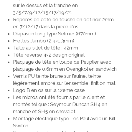
sur le dessus et la tranche en
3/5/7/9/12/15/17/19/21
Repères de coté de touche en dot noir 2mm
en 7/12/17 dans la pièce d’os
Diapason long type Selmer (670mm)
Frettes Jumbo (2,9×1,3mm)
Taille au sillet de tête : 42mm
Tête reverse 4×2 design original
Plaquage de tête en loupe de Peuplier avec
plaquage de 0,6mm en Ovengkol en sandwich
Vernis PU teinte brune sur l’aulne, teinte
légèrement ambré sur l’ensemble, finition mat
Logo B en os sur la 12ème case
Les micros ont été fournis par le client et
montés tel que : Seymour Duncan SH4 en
manche et SH5 en chevalet
Montage électrique type Les Paul avec un Kill
Switch