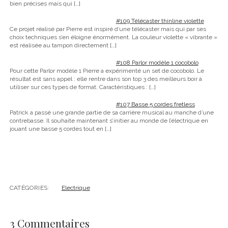
bien précises mais qui
[…]
#109 Télécaster thinline violette
Ce projet réalisé par Pierre est inspiré d’une télécaster mais qui par ses
choix techniques s’en éloigne énormément. La couleur violette « vibrante »
est réalisée au tampon directement
[…]
#108 Parlor modèle 1 cocobolo
Pour cette Parlor modèle 1 Pierre a expérimenté un set de cocobolo. Le
résultat est sans appel : elle rentre dans son top 3 des meilleurs boir à
utiliser sur ces types de format. Caractéristiques :
[…]
#107 Basse 5 cordes fretless
Patrick a passé une grande partie de sa carrière musical au manche d’une
contrebasse. Il souhaite maintenant s’initier au monde de l’électrique en
jouant une basse 5 cordes tout en
[…]
CATÉGORIES:
Electrique
3 Commentaires