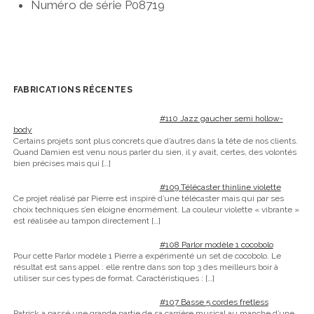
Numéro de série P08719
FABRICATIONS RÉCENTES
#110 Jazz gaucher semi hollow-
body
Certains projets sont plus concrets que d’autres dans la tête de nos clients.
Quand Damien est venu nous parler du sien, il y avait, certes, des volontés
bien précises mais qui
[…]
#109 Télécaster thinline violette
Ce projet réalisé par Pierre est inspiré d’une télécaster mais qui par ses
choix techniques s’en éloigne énormément. La couleur violette « vibrante »
est réalisée au tampon directement
[…]
#108 Parlor modèle 1 cocobolo
Pour cette Parlor modèle 1 Pierre a expérimenté un set de cocobolo. Le
résultat est sans appel : elle rentre dans son top 3 des meilleurs boir à
utiliser sur ces types de format. Caractéristiques :
[…]
#107 Basse 5 cordes fretless
Patrick a passé une grande partie de sa carrière musical au manche d’une