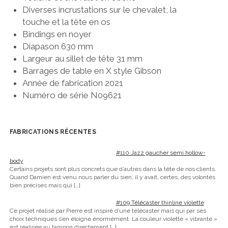
Diverses incrustations sur le chevalet, la
touche et la tête en os
Bindings en noyer
Diapason 630 mm
Largeur au sillet de tête 31 mm
Barrages de table en X style Gibson
Année de fabrication 2021
Numéro de série N09621
FABRICATIONS RÉCENTES
#110 Jazz gaucher semi hollow-
body
Certains projets sont plus concrets que d’autres dans la tête de nos clients.
Quand Damien est venu nous parler du sien, il y avait, certes, des volontés
bien précises mais qui
[…]
#109 Télécaster thinline violette
Ce projet réalisé par Pierre est inspiré d’une télécaster mais qui par ses
choix techniques s’en éloigne énormément. La couleur violette « vibrante »
est réalisée au tampon directement
[…]