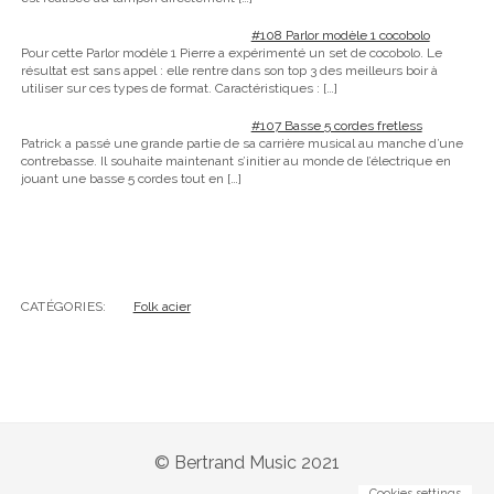
#108 Parlor modèle 1 cocobolo
Pour cette Parlor modèle 1 Pierre a expérimenté un set de cocobolo. Le
résultat est sans appel : elle rentre dans son top 3 des meilleurs boir à
utiliser sur ces types de format. Caractéristiques :
[…]
#107 Basse 5 cordes fretless
Patrick a passé une grande partie de sa carrière musical au manche d’une
contrebasse. Il souhaite maintenant s’initier au monde de l’électrique en
jouant une basse 5 cordes tout en
[…]
CATÉGORIES:
Folk acier
© Bertrand Music 2021
Cookies settings