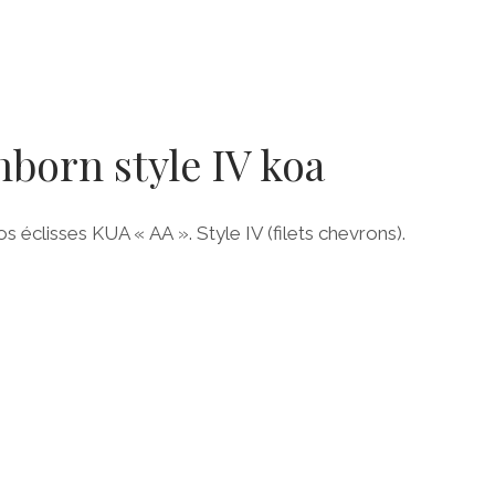
born style IV koa
os éclisses KUA « AA ». Style IV (filets chevrons).