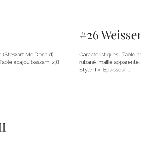
#26 Weissen
ine (Stewart Mc Donald).
Caractéristiques : Table a
able acajou bassam, 2,8
rubané, maille apparente
Style II ». Épaisseur :…
II